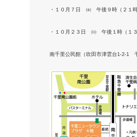
・１０月７日 ㈮ 午後９時（２１時
・１０月２３日 ㈰ 午後１時（１３
南千里公民館（吹田市津雲台1-2-1