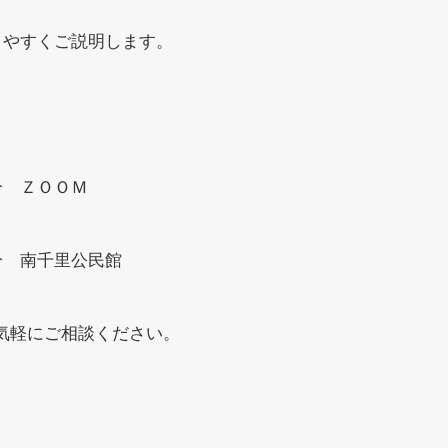
りやすくご説明します。
分 ＺＯＯＭ
分 南千里公民館
気軽にご相談ください。