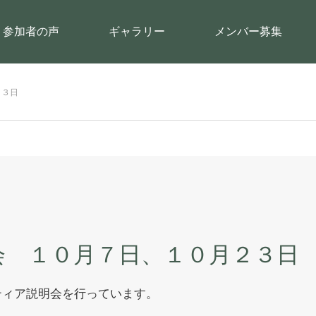
参加者の声
ギャラリー
メンバー募集
２３日
会 １０月７日、１０月２３日
ティア説明会を行っています。