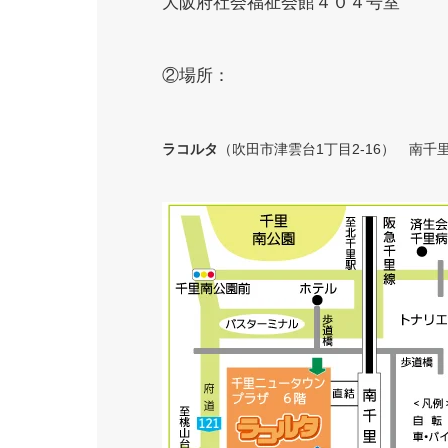
大阪府社会福祉会館４０４号室
②場所：
ラコルタ
（
吹田市津雲台1丁目2-16）
南千