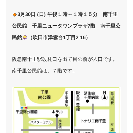
3
月30日 (日) 午後１時～１時１５分 南千里
公民館
千里ニュータウンプラザ7階
南千里公
民館
（吹田市津雲台1丁目2-16）
阪急南千里駅改札口を出て目の前が入口です。
南千里公民館は、７階です。